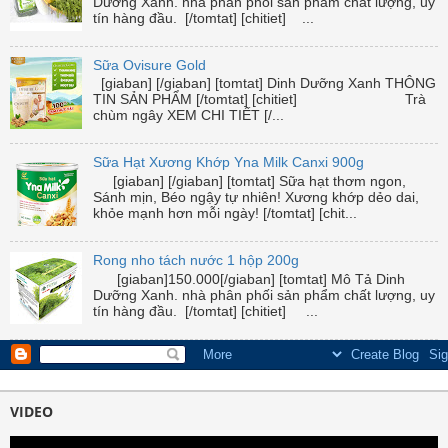
Dưỡng Xanh. nhà phân phối sản phẩm chất lượng, uy
tín hàng đầu. [/tomtat] [chitiet] ...
Sữa Ovisure Gold
[giaban] [/giaban] [tomtat] Dinh Dưỡng Xanh THÔNG
TIN SẢN PHẨM [/tomtat] [chitiet] Trà
chùm ngây XEM CHI TIẾT [/...
Sữa Hạt Xương Khớp Yna Milk Canxi 900g
[giaban] [/giaban] [tomtat] Sữa hạt thơm ngon,
Sánh mịn, Béo ngậy tự nhiên! Xương khớp dẻo dai,
khỏe mạnh hơn mỗi ngày! [/tomtat] [chit...
Rong nho tách nước 1 hộp 200g
[giaban]150.000[/giaban] [tomtat] Mô Tả Dinh
Dưỡng Xanh. nhà phân phối sản phẩm chất lượng, uy
tín hàng đầu. [/tomtat] [chitiet] ...
VIDEO