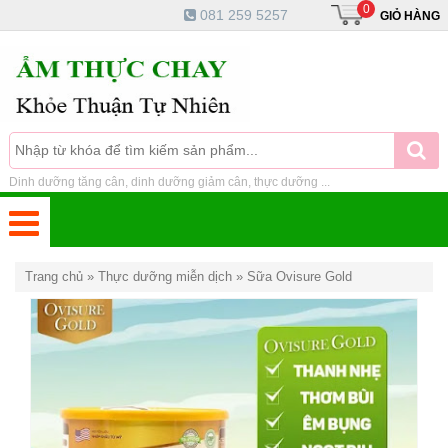
0
081 259 5257
GIỎ HÀNG
Dinh dưỡng tăng cân, dinh dưỡng giảm cân, thực dưỡng ...
Trang chủ
»
Thực dưỡng miễn dịch
»
Sữa Ovisure Gold