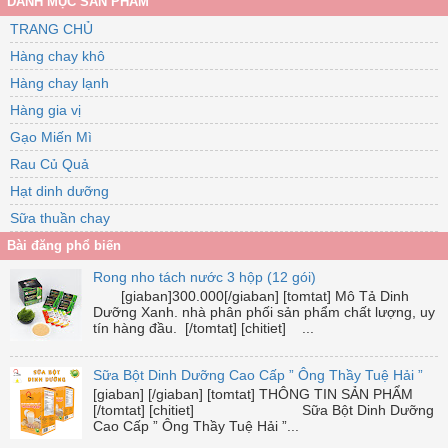
DANH MỤC SẢN PHẨM
TRANG CHỦ
Hàng chay khô
Hàng chay lạnh
Hàng gia vị
Gạo Miến Mì
Rau Củ Quả
Hạt dinh dưỡng
Sữa thuần chay
Bài đăng phổ biến
Rong nho tách nước 3 hộp (12 gói)
[giaban]300.000[/giaban] [tomtat] Mô Tả Dinh
Dưỡng Xanh. nhà phân phối sản phẩm chất lượng, uy
tín hàng đầu. [/tomtat] [chitiet] ...
Sữa Bột Dinh Dưỡng Cao Cấp ” Ông Thầy Tuệ Hải ”
[giaban] [/giaban] [tomtat] THÔNG TIN SẢN PHẨM
[/tomtat] [chitiet] Sữa Bột Dinh Dưỡng
Cao Cấp ” Ông Thầy Tuệ Hải ”...