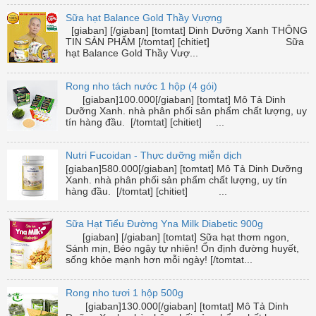
Sữa hạt Balance Gold Thầy Vượng
[giaban] [/giaban] [tomtat] Dinh Dưỡng Xanh THÔNG
TIN SẢN PHẨM [/tomtat] [chitiet] Sữa
hạt Balance Gold Thầy Vượ...
Rong nho tách nước 1 hộp (4 gói)
[giaban]100.000[/giaban] [tomtat] Mô Tả Dinh
Dưỡng Xanh. nhà phân phối sản phẩm chất lượng, uy
tín hàng đầu. [/tomtat] [chitiet] ...
Nutri Fucoidan - Thực dưỡng miễn dịch
[giaban]580.000[/giaban] [tomtat] Mô Tả Dinh Dưỡng
Xanh. nhà phân phối sản phẩm chất lượng, uy tín
hàng đầu. [/tomtat] [chitiet] ...
Sữa Hạt Tiểu Đường Yna Milk Diabetic 900g
[giaban] [/giaban] [tomtat] Sữa hạt thơm ngon,
Sánh mịn, Béo ngậy tự nhiên! Ổn định đường huyết,
sống khỏe mạnh hơn mỗi ngày! [/tomtat...
Rong nho tươi 1 hộp 500g
[giaban]130.000[/giaban] [tomtat] Mô Tả Dinh