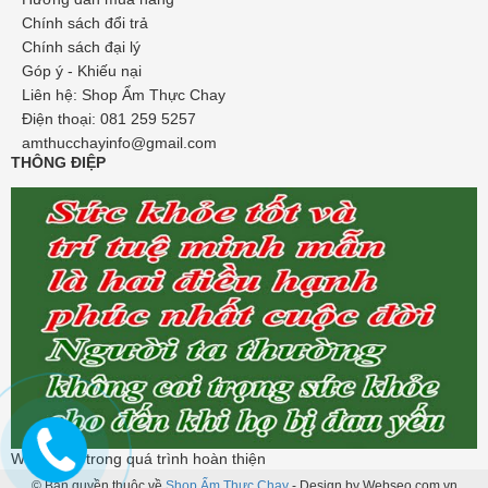
Chính sách đổi trả
Chính sách đại lý
Góp ý - Khiếu nại
Liên hệ: Shop Ẩm Thực Chay
Điện thoại: 081 259 5257
amthucchayinfo@gmail.com
THÔNG ĐIỆP
Web đang trong quá trình hoàn thiện
© Bản quyền thuộc về
Shop Ẩm Thực Chay
-
Design by Webseo.com.vn